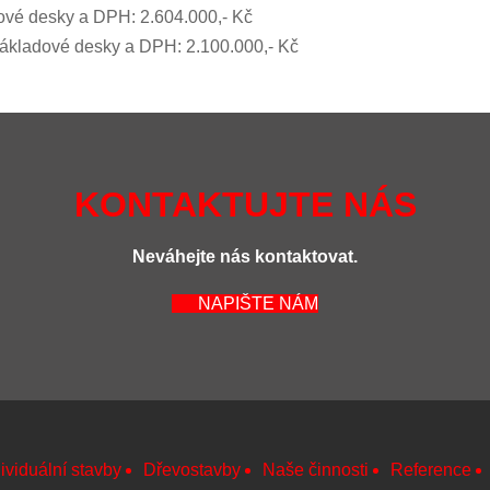
ové desky a DPH: 2.604.000,- Kč
adové desky a DPH: 2.100.000,- Kč
KONTAKTUJTE NÁS
Neváhejte nás kontaktovat.
NAPIŠTE NÁM
ividuální stavby
Dřevostavby
Naše činnosti
Reference