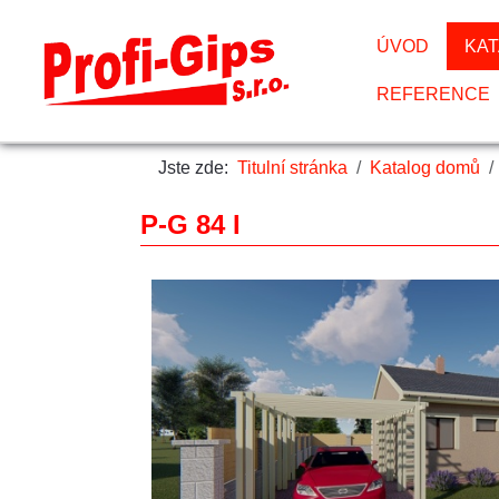
ÚVOD
KA
REFERENCE
Jste zde:
Titulní stránka
Katalog domů
P-G 84 I