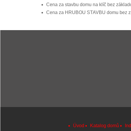
Cena za stavbu domu na klíč bez základ
Cena za HRUBOU STAVBU domu bez zákl
Úvod
Katalog domů
Ind