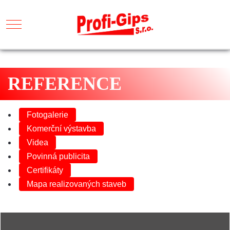
Mobile Menu Toggle
REFERENCE
Fotogalerie
Komerční výstavba
Videa
Povinná publicita
Certifikáty
Mapa realizovaných staveb